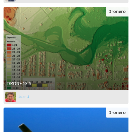
Dronero
DRONE4GIS
Juan J
Dronero