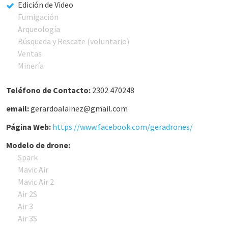
Edición de Video
Fumigación
Arqueología
Búsqueda y Rescate (voluntario)
Ventas
Minería
Teléfono de Contacto:
2302 470248
email:
gerardoalainez@gmail.com
Página Web:
https://www.facebook.com/geradrones/
Modelo de drone:
Spark
Mavic Air
Mavic Air 2
Air 2S
Air 3
Air 3S