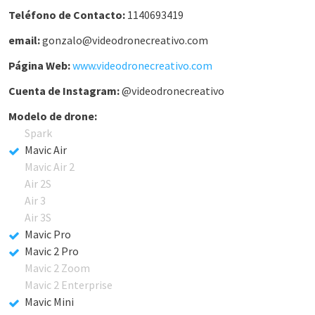
Teléfono de Contacto:
1140693419
email:
gonzalo@videodronecreativo.com
Página Web:
www.videodronecreativo.com
Cuenta de Instagram:
@videodronecreativo
Modelo de drone:
Spark
Mavic Air
Mavic Air 2
Air 2S
Air 3
Air 3S
Mavic Pro
Mavic 2 Pro
Mavic 2 Zoom
Mavic 2 Enterprise
Mavic Mini