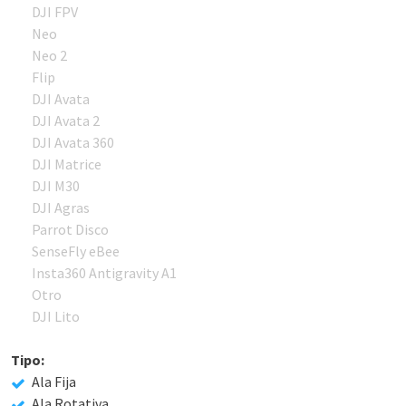
DJI FPV
Neo
Neo 2
Flip
DJI Avata
DJI Avata 2
DJI Avata 360
DJI Matrice
DJI M30
DJI Agras
Parrot Disco
SenseFly eBee
Insta360 Antigravity A1
Otro
DJI Lito
Tipo:
Ala Fija
Ala Rotativa