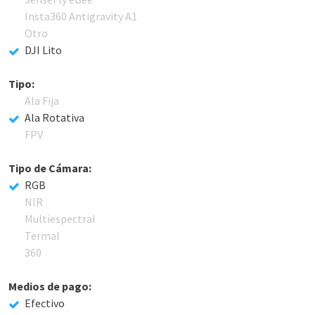
Insta360 Antigravity A1
Otro
DJI Lito
Tipo:
Ala Fija
Ala Rotativa
FPV
Tipo de Cámara:
RGB
NIR
Multiespectral
Termal
360
Medios de pago:
Efectivo