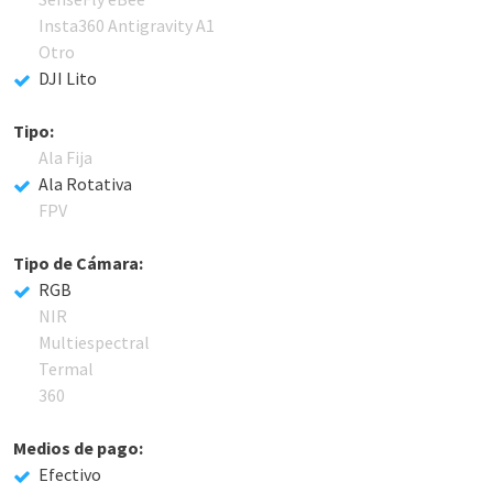
Insta360 Antigravity A1
Otro
DJI Lito
Tipo:
Ala Fija
Ala Rotativa
FPV
Tipo de Cámara:
RGB
NIR
Multiespectral
Termal
360
Medios de pago:
Efectivo