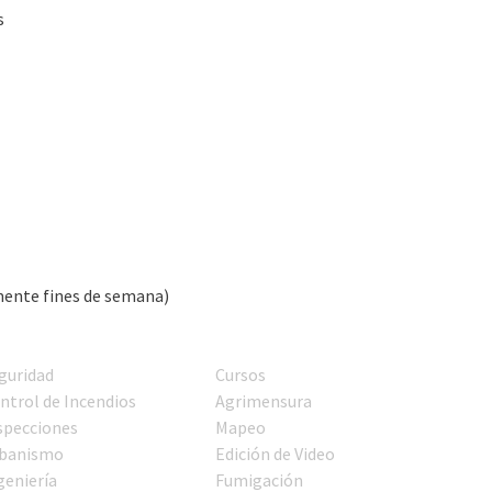
s
mente fines de semana)
guridad
Cursos
ntrol de Incendios
Agrimensura
specciones
Mapeo
banismo
Edición de Video
geniería
Fumigación