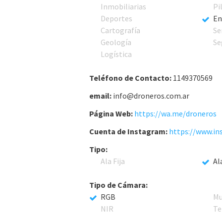
Inmobiliarias
Pi
Deportes
En
Cartografía
Se
Geología
Se
Logística
Teléfono de Contacto:
1149370569
email:
info@droneros.com.ar
Página Web:
https://wa.me/droneros
Cuenta de Instagram:
https://www.in
Tipo:
Ala Fija
Al
Tipo de Cámara:
RGB
Mu
NIR
Te