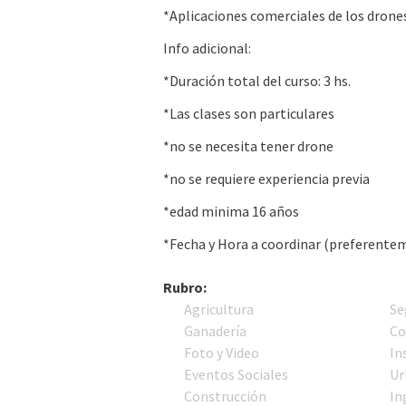
*Aplicaciones comerciales de los drone
Info adicional:
*Duración total del curso: 3 hs.
*Las clases son particulares
*no se necesita tener drone
*no se requiere experiencia previa
*edad minima 16 años
*Fecha y Hora a coordinar (preferente
Rubro:
Agricultura
Se
Ganadería
Co
Foto y Video
In
Eventos Sociales
Ur
Construcción
In