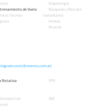
lotos
Arqueología
trenamiento de Vuelo
Búsqueda y Rescate
rvicio Técnico
(voluntario)
guros
Ventas
Minería
stagram.com/droneros.com.ar/
a Rotativa
FPV
ltiespectral
360
rmal