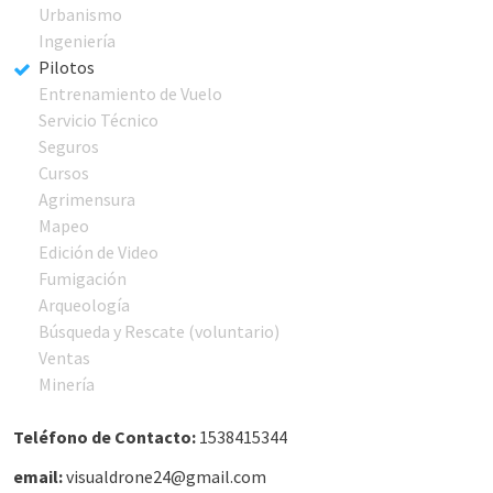
Urbanismo
Ingeniería
Pilotos
Entrenamiento de Vuelo
Servicio Técnico
Seguros
Cursos
Agrimensura
Mapeo
Edición de Video
Fumigación
Arqueología
Búsqueda y Rescate (voluntario)
Ventas
Minería
Teléfono de Contacto:
1538415344
email:
visualdrone24@gmail.com