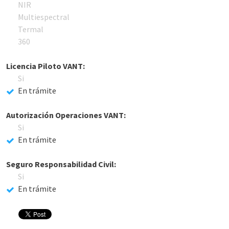
NIR
Multiespectral
Termal
360
Licencia Piloto VANT:
Si
En trámite
Autorización Operaciones VANT:
Si
En trámite
Seguro Responsabilidad Civil:
Si
En trámite