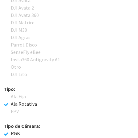
DJI Avata
DJI Avata 2
DJI Avata 360
DJI Matrice
DJI M30
DJI Agras
Parrot Disco
SenseFly eBee
Insta360 Antigravity A1
Otro
DJI Lito
Tipo:
Ala Fija
Ala Rotativa
FPV
Tipo de Cámara:
RGB