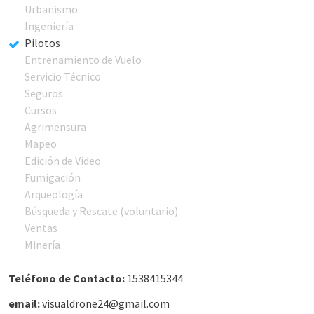
Urbanismo
Ingeniería
Pilotos
Entrenamiento de Vuelo
Servicio Técnico
Seguros
Cursos
Agrimensura
Mapeo
Edición de Video
Fumigación
Arqueología
Búsqueda y Rescate (voluntario)
Ventas
Minería
Teléfono de Contacto:
1538415344
email:
visualdrone24@gmail.com