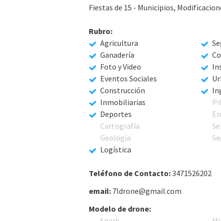
Fiestas de 15 - Municipios, Modificacione
Rubro:
Agricultura
Se
Ganadería
Co
Foto y Video
In
Eventos Sociales
Ur
Construcción
In
Inmobiliarias
Pi
Deportes
En
Cartografía
Se
Geología
Se
Logística
Teléfono de Contacto:
3471526202
email:
7ldrone@gmail.com
Modelo de drone:
Spark
Mi