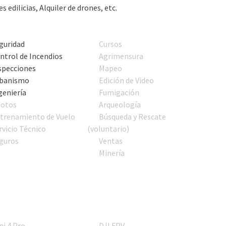
s edilicias, Alquiler de drones, etc.
guridad
Cursos
ntrol de Incendios
Agrimensura
specciones
Mapeo
banismo
Edición de Video
geniería
Fumigación
lotos
Arqueología
trenamiento de Vuelo
Búsqueda y Rescate
rvicio Técnico
(voluntario)
guros
Ventas
Minería
ni 4 Pro
DJI FPV