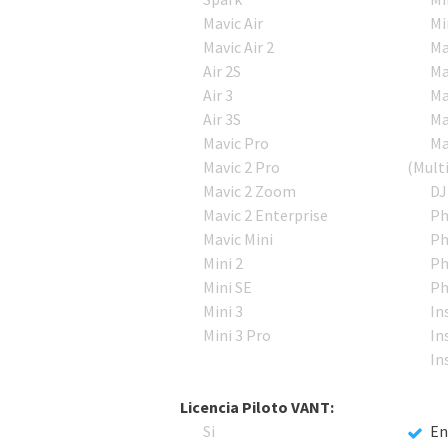
Mavic Air
Mi
Mavic Air 2
Ma
Air 2S
Ma
Air 3
Ma
Air 3S
Ma
Mavic Pro
Ma
Mavic 2 Pro
(Mult
Mavic 2 Zoom
DJ
Mavic 2 Enterprise
Ph
Mavic Mini
Ph
Mini 2
Ph
Mini SE
Ph
Mini 3
In
Mini 3 Pro
In
In
Licencia Piloto VANT:
Si
En