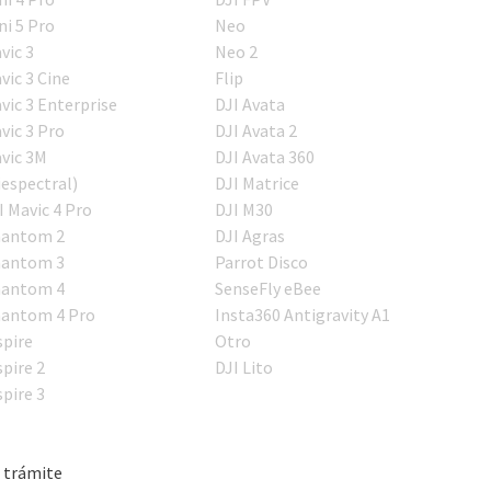
ni 5 Pro
Neo
vic 3
Neo 2
vic 3 Cine
Flip
vic 3 Enterprise
DJI Avata
vic 3 Pro
DJI Avata 2
vic 3M
DJI Avata 360
iespectral)
DJI Matrice
I Mavic 4 Pro
DJI M30
antom 2
DJI Agras
antom 3
Parrot Disco
antom 4
SenseFly eBee
antom 4 Pro
Insta360 Antigravity A1
spire
Otro
spire 2
DJI Lito
spire 3
 trámite