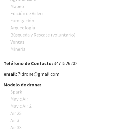
Mapeo
Edición de Video
Fumigación
Arqueología
Búsqueda y Rescate (voluntario)
Ventas
Minería
Teléfono de Contacto:
3471526202
email:
7ldrone@gmail.com
Modelo de drone:
Spark
Mavic Air
Mavic Air 2
Air 2S
Air 3
Air 3S