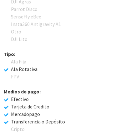
DJI Agras
Parrot Disco
SenseFly eBee
Insta360 Antigravity A1
Otro
DJI Lito
Tipo:
Ala Fija
Ala Rotativa
FPV
Medios de pago:
Efectivo
Tarjeta de Credito
Mercadopago
Transferencia o Depósito
Cripto