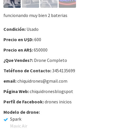
funcionando muy bien 2 baterias
Condición:
Usado
Precio en U$D:
600
Precio en AR$:
650000
¿Que Vendes?:
Drone Completo
Teléfono de Contacto:
3454135699
email:
chiquidrones@gmail.com
Página Web:
chiquidronesblogspot
Perfíl de Facebook:
drones inicios
Modelo de drone:
Spark
Mavic Air