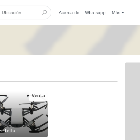
Acerca de
Whatsapp
Más
Venta
ize tello