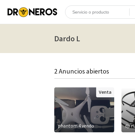
Dardo L
2 Anuncios abiertos
Venta
phantom 4 vendo
dji r