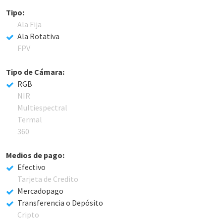
Tipo:
Ala Fija
Ala Rotativa
FPV
Tipo de Cámara:
RGB
NIR
Multiespectral
Termal
360
Medios de pago:
Efectivo
Tarjeta de Credito
Mercadopago
Transferencia o Depósito
Cripto