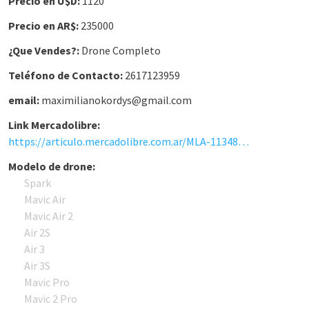
Precio en U$D:
1120
Precio en AR$:
235000
¿Que Vendes?:
Drone Completo
Teléfono de Contacto:
2617123959
email:
maximilianokordys@gmail.com
Link Mercadolibre:
https://articulo.mercadolibre.com.ar/MLA-1134891248-phantom-4-pro-_JM
Modelo de drone:
Spark
Mavic Air
Mavic Air 2
Air 2S
Air 3
Air 3S
Mavic Pro
Mavic 2 Pro