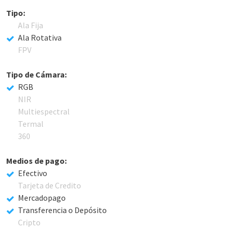
Tipo:
Ala Fija
Ala Rotativa
FPV
Tipo de Cámara:
RGB
NIR
Multiespectral
Termal
360
Medios de pago:
Efectivo
Tarjeta de Credito
Mercadopago
Transferencia o Depósito
Cripto