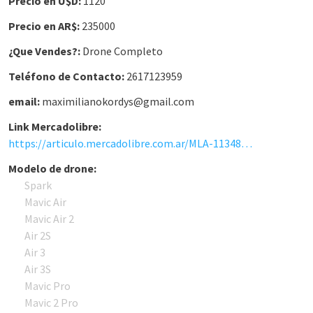
Precio en U$D:
1120
Precio en AR$:
235000
¿Que Vendes?:
Drone Completo
Teléfono de Contacto:
2617123959
email:
maximilianokordys@gmail.com
Link Mercadolibre:
https://articulo.mercadolibre.com.ar/MLA-1134891248-phantom-4-pro-_JM
Modelo de drone:
Spark
Mavic Air
Mavic Air 2
Air 2S
Air 3
Air 3S
Mavic Pro
Mavic 2 Pro