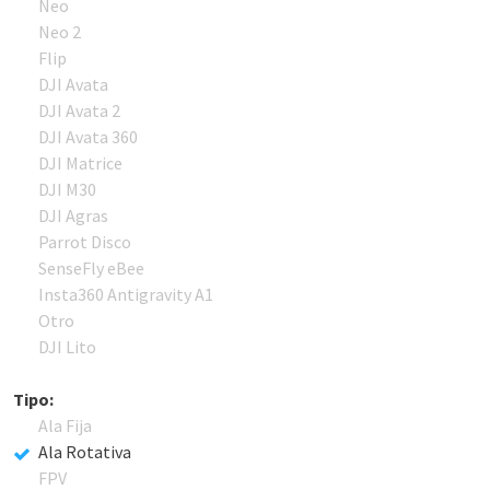
Neo
Neo 2
Flip
DJI Avata
DJI Avata 2
DJI Avata 360
DJI Matrice
DJI M30
DJI Agras
Parrot Disco
SenseFly eBee
Insta360 Antigravity A1
Otro
DJI Lito
Tipo:
Ala Fija
Ala Rotativa
FPV