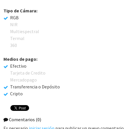
Tipo de Cámara:
RGB
NIR
Multiespectral
Termal
360
Medios de pago:
Efectivo
Tarjeta de Credito
Mercadopago
Transferencia o Depósito
Cripto
Comentarios
(0)
Es necesario
iniciar sesión
para publicar un nuevo comentario.