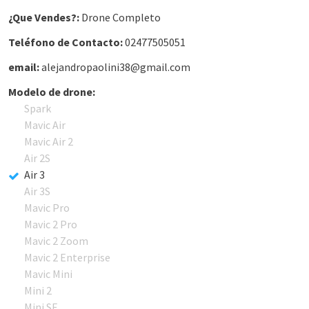
¿Que Vendes?:
Drone Completo
Teléfono de Contacto:
02477505051
email:
alejandropaolini38@gmail.com
Modelo de drone:
Spark
Mavic Air
Mavic Air 2
Air 2S
Air 3
Air 3S
Mavic Pro
Mavic 2 Pro
Mavic 2 Zoom
Mavic 2 Enterprise
Mavic Mini
Mini 2
Mini SE