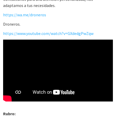
adaptamos a tus necesidades.
https://wa.me/droneros
Droneros.
https://www.youtube.com/watch?v=GXdedgPwZqw
Rubro: