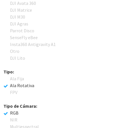
DJI Avata 360
DJI Matrice
DJI M30
DJI Agras
Parrot Disco
SenseFly eBee
Insta360 Antigravity A1
Otro
DJI Lito
Tipo:
Ala Fija
Ala Rotativa
FPV
Tipo de Cámara:
RGB
NIR
Multiespectral