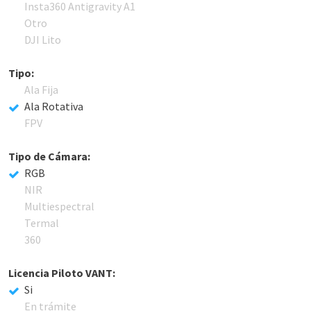
Insta360 Antigravity A1
Otro
DJI Lito
Tipo:
Ala Fija
Ala Rotativa
FPV
Tipo de Cámara:
RGB
NIR
Multiespectral
Termal
360
Licencia Piloto VANT:
Si
En trámite