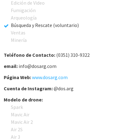
Edición de Video
Fumigación
Arqueología
Búsqueda y Rescate (voluntario)
Ventas
Minería
Teléfono de Contacto:
(0351) 310-9322
email:
info@dosarg.com
Página Web:
www.dosarg.com
Cuenta de Instagram:
@dos.arg
Modelo de drone:
Spark
Mavic Air
Mavic Air 2
Air 2S
Air 3