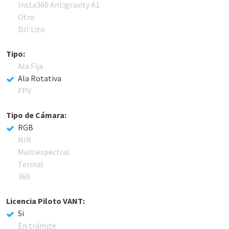
Insta360 Antigravity A1
Otro
DJI Lito
Tipo:
Ala Fija
Ala Rotativa
FPV
Tipo de Cámara:
RGB
NIR
Multiespectral
Termal
360
Licencia Piloto VANT:
Si
En trámite