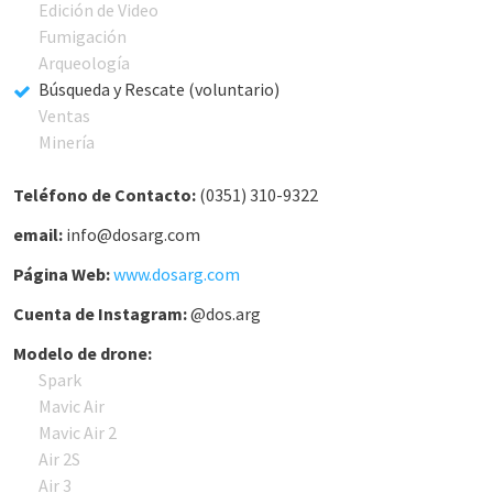
Edición de Video
Fumigación
Arqueología
Búsqueda y Rescate (voluntario)
Ventas
Minería
Teléfono de Contacto:
(0351) 310-9322
email:
info@dosarg.com
Página Web:
www.dosarg.com
Cuenta de Instagram:
@dos.arg
Modelo de drone:
Spark
Mavic Air
Mavic Air 2
Air 2S
Air 3