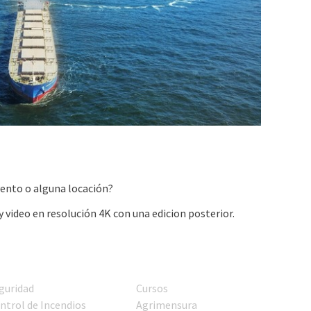
vento o alguna locación?
y video en resolución 4K con una edicion posterior.
guridad
Cursos
ntrol de Incendios
Agrimensura