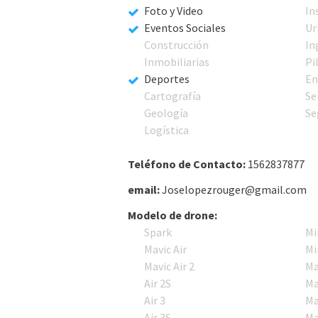
Foto y Video
In
Eventos Sociales
Ur
Construcción
In
Inmobiliarias
Pi
Deportes
En
Cartografía
Se
Geología
Se
Logística
Teléfono de Contacto:
1562837877
email:
Joselopezrouger@gmail.com
Modelo de drone:
Spark
Mi
Mavic Air
Mi
Mavic Air 2
Ma
Air 2S
Ma
Air 3
Ma
Air 3S
Ma