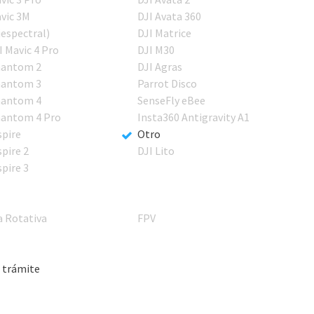
vic 3M
DJI Avata 360
iespectral)
DJI Matrice
I Mavic 4 Pro
DJI M30
antom 2
DJI Agras
antom 3
Parrot Disco
antom 4
SenseFly eBee
antom 4 Pro
Insta360 Antigravity A1
spire
Otro
spire 2
DJI Lito
spire 3
a Rotativa
FPV
 trámite