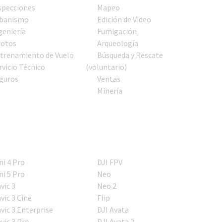
specciones
Mapeo
banismo
Edición de Video
geniería
Fumigación
lotos
Arqueología
trenamiento de Vuelo
Búsqueda y Rescate
rvicio Técnico
(voluntario)
guros
Ventas
Minería
ni 4 Pro
DJI FPV
ni 5 Pro
Neo
vic 3
Neo 2
vic 3 Cine
Flip
vic 3 Enterprise
DJI Avata
vic 3 Pro
DJI Avata 2