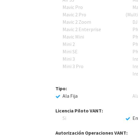
Mavic Pro
Ma
Mavic 2 Pro
(Mult
Mavic 2 Zoom
DJ
Mavic 2 Enterprise
Ph
Mavic Mini
Ph
Mini 2
Ph
Mini SE
Ph
Mini 3
In
Mini 3 Pro
In
In
Tipo:
Ala Fija
Al
Licencia Piloto VANT:
Si
En
Autorización Operaciones VANT: