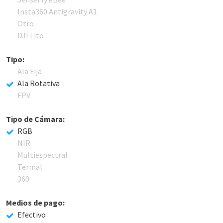
Insta360 Antigravity A1
Otro
DJI Lito
Tipo:
Ala Fija
Ala Rotativa
FPV
Tipo de Cámara:
RGB
NIR
Multiespectral
Termal
360
Medios de pago:
Efectivo