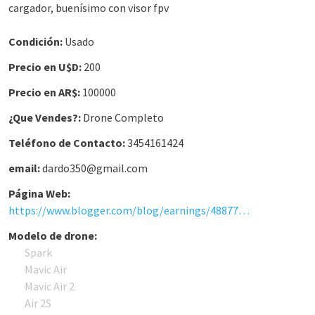
cargador, buenísimo con visor fpv
Condición:
Usado
Precio en U$D:
200
Precio en AR$:
100000
¿Que Vendes?:
Drone Completo
Teléfono de Contacto:
3454161424
email:
dardo350@gmail.com
Página Web:
https://www.blogger.com/blog/earnings/4887785375570385508
Modelo de drone:
Spark
Mavic Air
Mavic Air 2
Air 2S