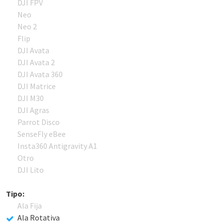
DJI FPV
Neo
Neo 2
Flip
DJI Avata
DJI Avata 2
DJI Avata 360
DJI Matrice
DJI M30
DJI Agras
Parrot Disco
SenseFly eBee
Insta360 Antigravity A1
Otro
DJI Lito
Tipo:
Ala Fija
Ala Rotativa