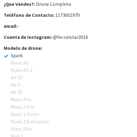
¿Que Vendes?:
Drone Completo
Teléfono de Contacto:
1173601970
email:
-
Cuenta de Instagram:
@fer.celular2016
Modelo de drone:
Spark
Mavic Air
Mavic Air 2
Air 2S
Air 3
Air 3S
Mavic Pro
Mavic 2 Pro
Mavic 2 Zoom
Mavic 2 Enterprise
Mavic Mini
Mini 2