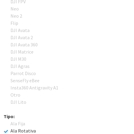
DJI FPV
Neo
Neo 2
Flip
DJI Avata
DJI Avata 2
DJI Avata 360
DJI Matrice
DJI M30
DJI Agras
Parrot Disco
SenseFly eBee
Insta360 Antigravity A1
Otro
DJI Lito
Tipo:
Ala Fija
Ala Rotativa