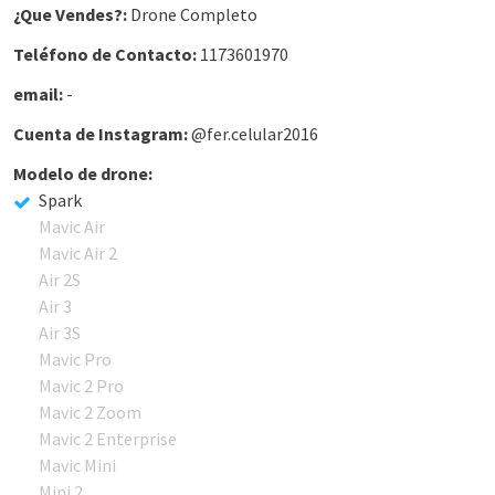
¿Que Vendes?:
Drone Completo
Teléfono de Contacto:
1173601970
email:
-
Cuenta de Instagram:
@fer.celular2016
Modelo de drone:
Spark
Mavic Air
Mavic Air 2
Air 2S
Air 3
Air 3S
Mavic Pro
Mavic 2 Pro
Mavic 2 Zoom
Mavic 2 Enterprise
Mavic Mini
Mini 2