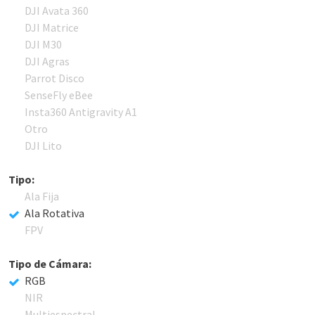
DJI Avata 360
DJI Matrice
DJI M30
DJI Agras
Parrot Disco
SenseFly eBee
Insta360 Antigravity A1
Otro
DJI Lito
Tipo:
Ala Fija
Ala Rotativa
FPV
Tipo de Cámara:
RGB
NIR
Multiespectral