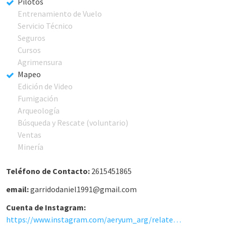
Pilotos
Entrenamiento de Vuelo
Servicio Técnico
Seguros
Cursos
Agrimensura
Mapeo
Edición de Video
Fumigación
Arqueología
Búsqueda y Rescate (voluntario)
Ventas
Minería
Teléfono de Contacto:
2615451865
email:
garridodaniel1991@gmail.com
Cuenta de Instagram:
https://www.instagram.com/aeryum_arg/related_profiles/