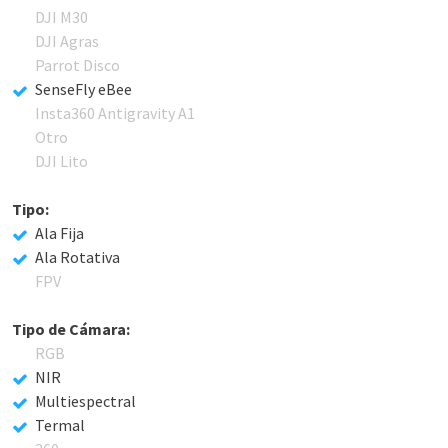
DJI M30
DJI Agras
Parrot Disco
SenseFly eBee
Insta360 Antigravity A1
Otro
DJI Lito
Tipo:
Ala Fija
Ala Rotativa
FPV
Tipo de Cámara:
RGB
NIR
Multiespectral
Termal