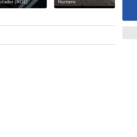
otador (MOE)
Hornero