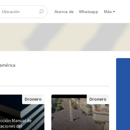
Acerca de
Whatsapp
Más
damérica
Dronero
Dronero
cción Manual de
aciones del