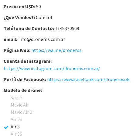
Precio en U$D:
50
¿Que Vendes?:
Control
Teléfono de Contacto:
1149370569
email:
info@droneros.com.ar
Página Web:
https://wa.me/droneros
Cuenta de Instagram:
https://www.instagram.com/droneros.com.ar/
Perfíl de Facebook:
https://www.facebook.com/dronerosok
Modelo de drone:
Spark
Mavic Air
Mavic Air 2
Air 2S
Air 3
Air 3S