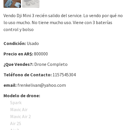
Vendo Dji Mini 3 recién salido del service. Lo vendo por qué no
lo uso mucho. No tiene mucho uso. Viene con 3 baterías
control y bolso
Condición:
Usado
Precio en AR$:
800000
¿Que Vendes?:
Drone Completo
Teléfono de Contacto:
1157545304
email:
frenkelivan@yahoo.com
Modelo de drone:
Spark
Mavic Air
Mavic Air 2
Air 2S