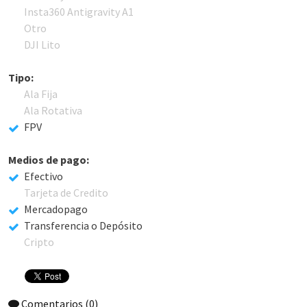
Insta360 Antigravity A1
Otro
DJI Lito
Tipo:
Ala Fija
Ala Rotativa
FPV
Medios de pago:
Efectivo
Tarjeta de Credito
Mercadopago
Transferencia o Depósito
Cripto
Comentarios
(0)