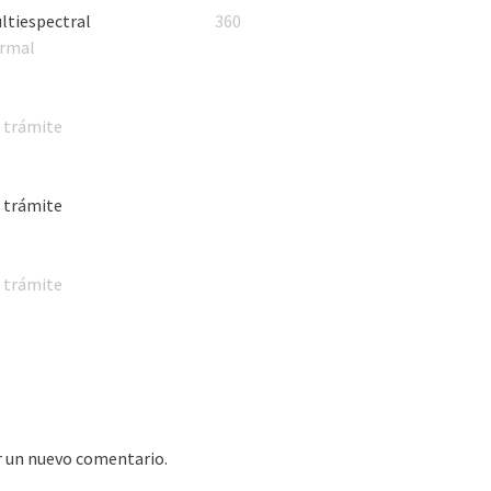
ltiespectral
360
rmal
 trámite
 trámite
 trámite
r un nuevo comentario.