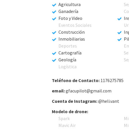
Agricultura
Se
Ganadería
Co
Foto y Video
In
Eventos Sociales
Ur
Construcción
In
Inmobiliarias
Pi
Deportes
En
Cartografía
Se
Geología
Se
Logística
Teléfono de Contacto:
1176275785
email:
gfacupilot@gmail.com
Cuenta de Instagram:
@heli.vant
Modelo de drone:
Spark
Mi
Mavic Air
Mi