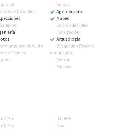
guridad
Cursos
ntrol de Incendios
Agrimensura
specciones
Mapeo
banismo
Edición de Video
geniería
Fumigación
lotos
Arqueología
trenamiento de Vuelo
Búsqueda y Rescate
rvicio Técnico
(voluntario)
guros
Ventas
Minería
ni 4 Pro
DJI FPV
ni 5 Pro
Neo