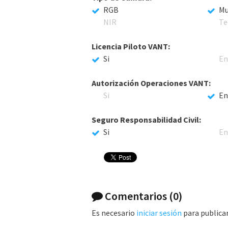
RGB
Mu
NIR
Te
Licencia Piloto VANT:
Si
En
Autorización Operaciones VANT:
Si
En
Seguro Responsabilidad Civil:
Si
En
Comentarios
(0)
Es necesario
iniciar sesión
para publica