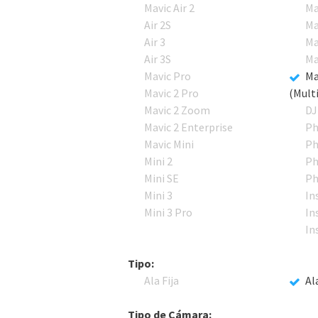
Mavic Air 2
Ma
Air 2S
Ma
Air 3
Ma
Air 3S
Ma
Mavic Pro
Ma
Mavic 2 Pro
(Mult
Mavic 2 Zoom
DJ
Mavic 2 Enterprise
Ph
Mavic Mini
Ph
Mini 2
Ph
Mini SE
Ph
Mini 3
In
Mini 3 Pro
In
In
Tipo:
Ala Fija
Al
Tipo de Cámara: