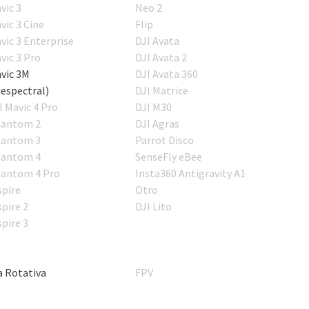
vic 3
Neo 2
vic 3 Cine
Flip
vic 3 Enterprise
DJI Avata
vic 3 Pro
DJI Avata 2
vic 3M
DJI Avata 360
iespectral)
DJI Matrice
I Mavic 4 Pro
DJI M30
antom 2
DJI Agras
antom 3
Parrot Disco
antom 4
SenseFly eBee
antom 4 Pro
Insta360 Antigravity A1
spire
Otro
spire 2
DJI Lito
spire 3
a Rotativa
FPV