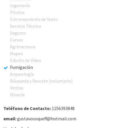
Ingeniería
Pilotos
Entrenamiento de Vuelo
Servicio Técnico
Seguros
Cursos
Agrimensura
Mapeo
Edición de Video
Fumigación
Arqueología
Búsqueda y Rescate (voluntario)
Ventas
Minería
Teléfono de Contacto:
1156393848
email:
gustavosoqueff@hotmail.com