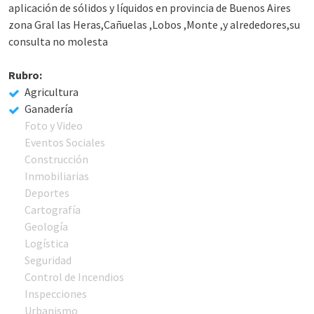
aplicación de sólidos y líquidos en provincia de Buenos Aires
zona Gral las Heras,Cañuelas ,Lobos ,Monte ,y alrededores,su
consulta no molesta
Rubro:
Agricultura
Ganadería
Foto y Video
Eventos Sociales
Construcción
Inmobiliarias
Deportes
Cartografía
Geología
Logística
Seguridad
Control de Incendios
Inspecciones
Urbanismo