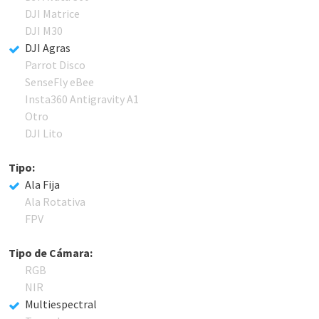
DJI Matrice
DJI M30
DJI Agras
Parrot Disco
SenseFly eBee
Insta360 Antigravity A1
Otro
DJI Lito
Tipo:
Ala Fija
Ala Rotativa
FPV
Tipo de Cámara:
RGB
NIR
Multiespectral