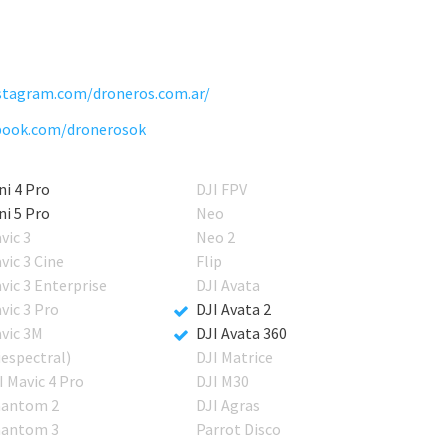
stagram.com/droneros.com.ar/
book.com/dronerosok
ni 4 Pro
DJI FPV
ni 5 Pro
Neo
vic 3
Neo 2
vic 3 Cine
Flip
vic 3 Enterprise
DJI Avata
vic 3 Pro
DJI Avata 2
vic 3M
DJI Avata 360
iespectral)
DJI Matrice
I Mavic 4 Pro
DJI M30
antom 2
DJI Agras
antom 3
Parrot Disco