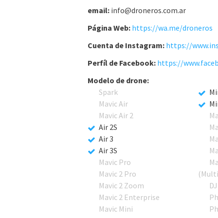
email:
info@droneros.com.ar
Página Web:
https://wa.me/droneros
Cuenta de Instagram:
https://www.in
Perfíl de Facebook:
https://www.face
Modelo de drone:
Spark
Mi
Mavic Air
Mi
Mavic Air 2
Ma
Air 2S
Ma
Air 3
Ma
Air 3S
Ma
Mavic Pro
Ma
Mavic 2 Pro
(Mult
Mavic 2 Zoom
DJ
Mavic 2 Enterprise
Ph
Mavic Mini
Ph