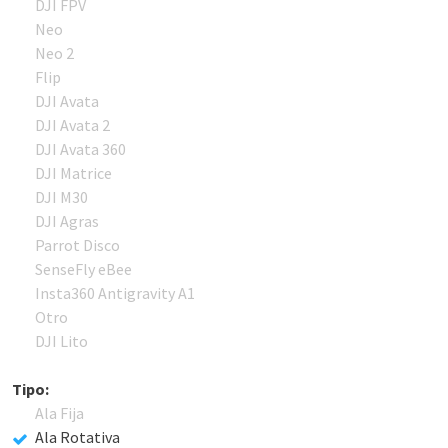
DJI FPV
Neo
Neo 2
Flip
DJI Avata
DJI Avata 2
DJI Avata 360
DJI Matrice
DJI M30
DJI Agras
Parrot Disco
SenseFly eBee
Insta360 Antigravity A1
Otro
DJI Lito
Tipo:
Ala Fija
Ala Rotativa