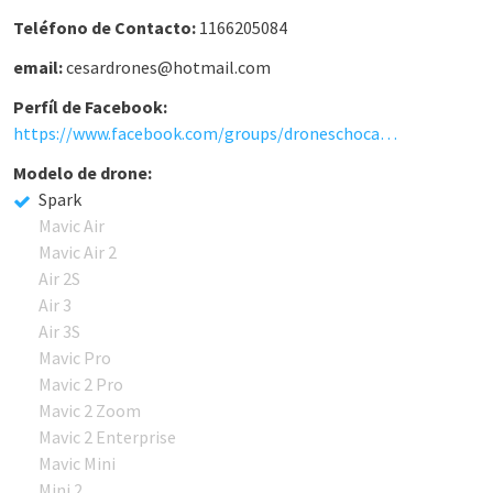
Teléfono de Contacto:
1166205084
email:
cesardrones@hotmail.com
Perfíl de Facebook:
https://www.facebook.com/groups/droneschocadosargentina
Modelo de drone:
Spark
Mavic Air
Mavic Air 2
Air 2S
Air 3
Air 3S
Mavic Pro
Mavic 2 Pro
Mavic 2 Zoom
Mavic 2 Enterprise
Mavic Mini
Mini 2