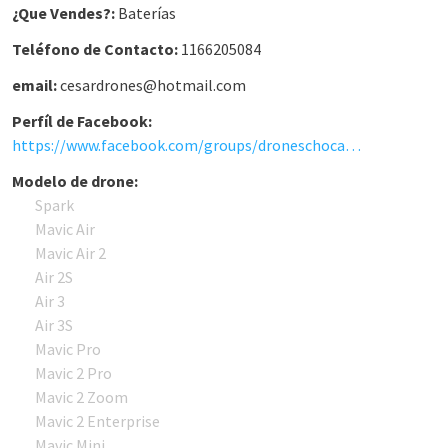
¿Que Vendes?:
Baterías
Teléfono de Contacto:
1166205084
email:
cesardrones@hotmail.com
Perfíl de Facebook:
https://www.facebook.com/groups/droneschocadosargentina
Modelo de drone:
Spark
Mavic Air
Mavic Air 2
Air 2S
Air 3
Air 3S
Mavic Pro
Mavic 2 Pro
Mavic 2 Zoom
Mavic 2 Enterprise
Mavic Mini