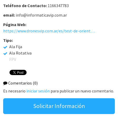
Teléfono de Contacto:
1166347783
email:
info@informaticavip.com.ar
Página Web:
https://www.dronesvip.com.ar/es/test-de-orientacion-profesional-aeronautico-para-piloto-de-rpa-drones-descubri-tu-perfil-profesional/
Tipo:
Ala Fija
Ala Rotativa
FPV
Comentarios
(0)
Es necesario
iniciar sesión
para publicar un nuevo comentario.
Solicitar Información