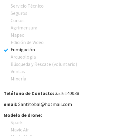
Servicio Técnico
Seguros
Cursos
Agrimensura
Mapeo
Edición de Video
Fumigación
Arqueología
Búsqueda y Rescate (voluntario)
Ventas
Minería
Teléfono de Contacto:
3516140038
email:
Santitobal@hotmail.com
Modelo de drone:
Spark
Mavic Air