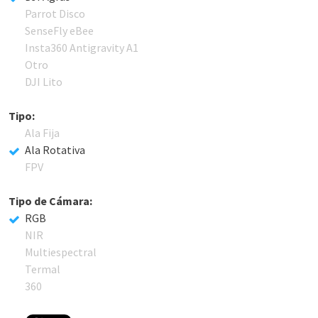
Parrot Disco
SenseFly eBee
Insta360 Antigravity A1
Otro
DJI Lito
Tipo:
Ala Fija
Ala Rotativa
FPV
Tipo de Cámara:
RGB
NIR
Multiespectral
Termal
360