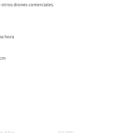
e otros drones comerciales.
na hora
1cm
ni 4 Pro
DJI FPV