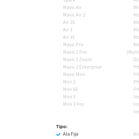
Mavic Air
Mi
Mavic Air 2
Ma
Air 2S
Ma
Air 3
Ma
Air 3S
Ma
Mavic Pro
Ma
Mavic 2 Pro
(Mult
Mavic 2 Zoom
DJ
Mavic 2 Enterprise
Ph
Mavic Mini
Ph
Mini 2
Ph
Mini SE
Ph
Mini 3
In
Mini 3 Pro
In
In
Tipo:
Ala Fija
Al