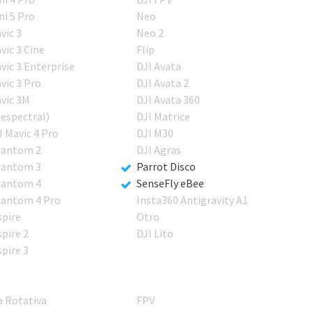
ni 5 Pro
Neo
vic 3
Neo 2
vic 3 Cine
Flip
vic 3 Enterprise
DJI Avata
vic 3 Pro
DJI Avata 2
vic 3M
DJI Avata 360
iespectral)
DJI Matrice
I Mavic 4 Pro
DJI M30
antom 2
DJI Agras
antom 3
Parrot Disco
antom 4
SenseFly eBee
antom 4 Pro
Insta360 Antigravity A1
spire
Otro
spire 2
DJI Lito
spire 3
a Rotativa
FPV