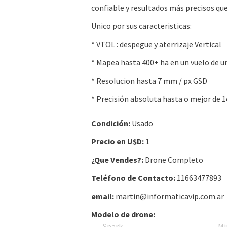
confiable y resultados más precisos qu
Unico por sus caracteristicas:
* VTOL : despegue y aterrizaje Vertical
* Mapea hasta 400+ ha en un vuelo de u
* ResoIucion hasta 7 mm / px GSD
* Precisión absoluta hasta o mejor de 
Condición:
Usado
Precio en U$D:
1
¿Que Vendes?:
Drone Completo
Teléfono de Contacto:
11663477893
email:
martin@informaticavip.com.ar
Modelo de drone:
Spark
Mi