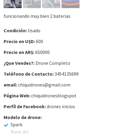
funcionando muy bien 2 baterias
Condición:
Usado
Precio en U$D:
600
Precio en AR$:
650000
¿Que Vendes?:
Drone Completo
Teléfono de Contacto:
3454135699
email:
chiquidrones@gmail.com
Página Web:
chiquidronesblogspot
Perfíl de Facebook:
drones inicios
Modelo de drone:
Spark
Mavic Air