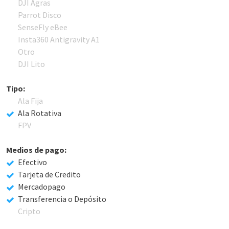
DJI Agras
Parrot Disco
SenseFly eBee
Insta360 Antigravity A1
Otro
DJI Lito
Tipo:
Ala Fija
Ala Rotativa
FPV
Medios de pago:
Efectivo
Tarjeta de Credito
Mercadopago
Transferencia o Depósito
Cripto