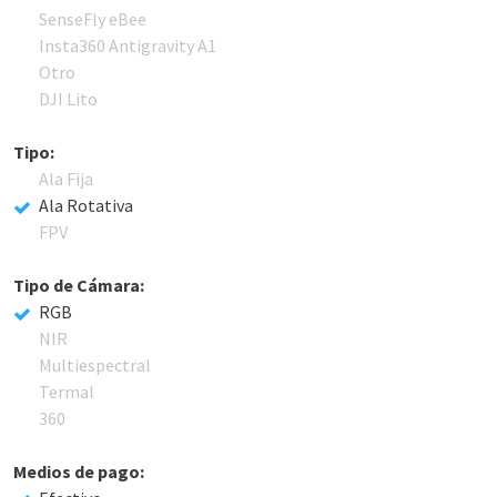
SenseFly eBee
Insta360 Antigravity A1
Otro
DJI Lito
Tipo:
Ala Fija
Ala Rotativa
FPV
Tipo de Cámara:
RGB
NIR
Multiespectral
Termal
360
Medios de pago: