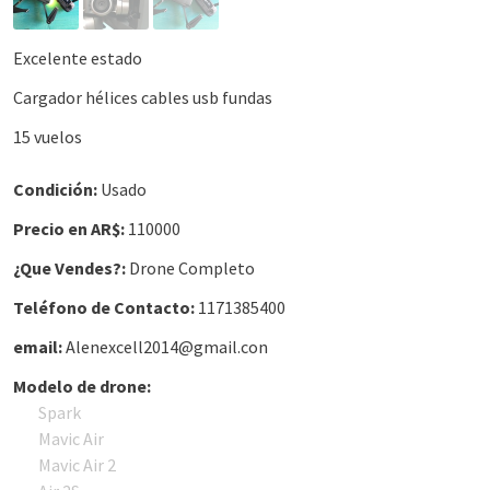
Excelente estado
Cargador hélices cables usb fundas
15 vuelos
Condición:
Usado
Precio en AR$:
110000
¿Que Vendes?:
Drone Completo
Teléfono de Contacto:
1171385400
email:
Alenexcell2014@gmail.con
Modelo de drone:
Spark
Mavic Air
Mavic Air 2