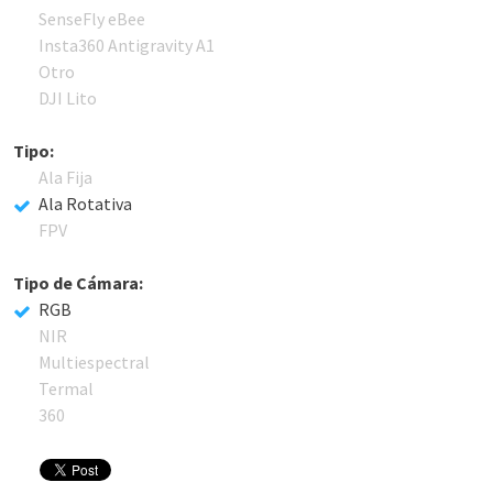
SenseFly eBee
Insta360 Antigravity A1
Otro
DJI Lito
Tipo:
Ala Fija
Ala Rotativa
FPV
Tipo de Cámara:
RGB
NIR
Multiespectral
Termal
360