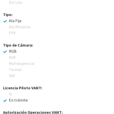
DJI Lito
Tipo:
Ala Fija
Ala Rotativa
FPV
Tipo de Cámara:
RGB
NIR
Multiespectral
Termal
360
Licencia Piloto VANT:
Si
En trámite
Autorización Operaciones VANT: