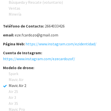
Búsqueda y Rescate (voluntario)
Ventas
Minería
Teléfono de Contacto:
2664033426
email:
eze.fcardozo@gmail.com
Página Web:
https://www.instagram.com/ezidentidad/
Cuenta de Instagram:
https://www.instagram.com/ezecardozof/
Modelo de drone:
Spark
Mavic Air
Mavic Air 2
Air 2S
Air 3
Air 3S
Mavic Pro