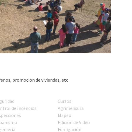
renos, promocion de viviendas, etc
guridad
Cursos
ntrol de Incendios
Agrimensura
specciones
Mapeo
banismo
Edición de Video
geniería
Fumigación