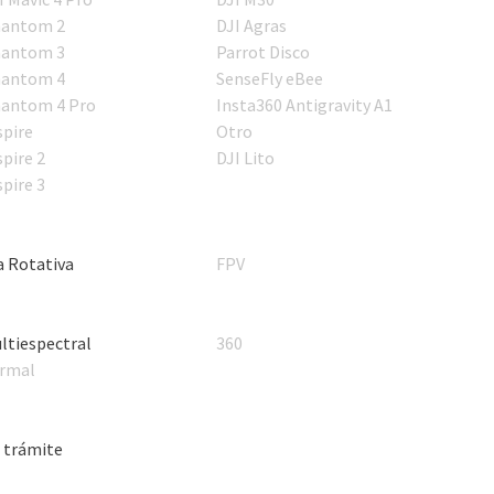
antom 2
DJI Agras
antom 3
Parrot Disco
antom 4
SenseFly eBee
antom 4 Pro
Insta360 Antigravity A1
spire
Otro
spire 2
DJI Lito
spire 3
a Rotativa
FPV
ltiespectral
360
rmal
 trámite