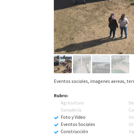
Eventos sociales, imagenes aereas, ter
Rubro:
Agricultura
Se
Ganadería
Co
Foto y Video
In
Eventos Sociales
Ur
Construcción
In