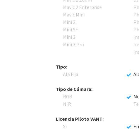
Mavic 2 Enterprise
Ph
Mavic Mini
Ph
Mini 2
Ph
Mini SE
Ph
Mini 3
In
Mini 3 Pro
In
In
Tipo:
Ala Fija
Al
Tipo de Cámara:
RGB
Mu
NIR
Te
Licencia Piloto VANT:
Si
En