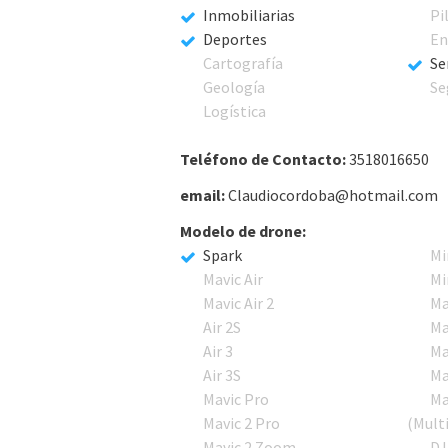
Inmobiliarias
Pi
Deportes
En
Cartografía
Se
Geología
Se
Logística
Teléfono de Contacto:
3518016650
email:
Claudiocordoba@hotmail.com
Modelo de drone:
Spark
Mi
Mavic Air
Mi
Mavic Air 2
Ma
Air 2S
Ma
Air 3
Ma
Air 3S
Ma
Mavic Pro
Ma
Mavic 2 Pro
(Mult
Mavic 2 Zoom
DJ