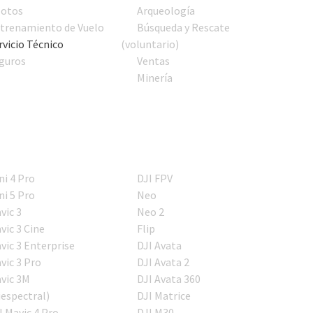
lotos
Arqueología
trenamiento de Vuelo
Búsqueda y Rescate
rvicio Técnico
(voluntario)
guros
Ventas
Minería
ni 4 Pro
DJI FPV
ni 5 Pro
Neo
vic 3
Neo 2
vic 3 Cine
Flip
vic 3 Enterprise
DJI Avata
vic 3 Pro
DJI Avata 2
vic 3M
DJI Avata 360
iespectral)
DJI Matrice
I Mavic 4 Pro
DJI M30