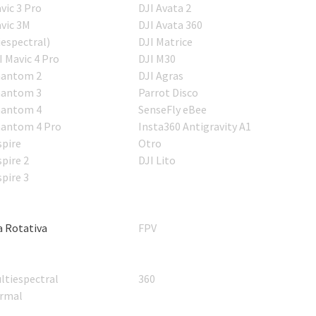
vic 3 Pro
DJI Avata 2
vic 3M
DJI Avata 360
iespectral)
DJI Matrice
I Mavic 4 Pro
DJI M30
antom 2
DJI Agras
antom 3
Parrot Disco
antom 4
SenseFly eBee
antom 4 Pro
Insta360 Antigravity A1
spire
Otro
spire 2
DJI Lito
spire 3
a Rotativa
FPV
ltiespectral
360
rmal