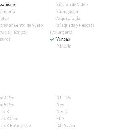
banismo
Edición de Video
geniería
Fumigación
lotos
Arqueología
trenamiento de Vuelo
Búsqueda y Rescate
rvicio Técnico
(voluntario)
guros
Ventas
Minería
ni 4 Pro
DJI FPV
ni 5 Pro
Neo
vic 3
Neo 2
vic 3 Cine
Flip
vic 3 Enterprise
DJI Avata