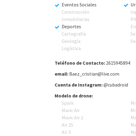
Eventos Sociales
Ur
Construcción
In
Inmobiliarias
Pi
Deportes
En
Cartografía
Se
Geología
Se
Logística
Teléfono de Contacto:
2615945894
email:
Baez_cristian@live.com
Cuenta de Instagram:
@cubadroid
Modelo de drone:
Spark
Mi
Mavic Air
Mi
Mavic Air 2
Ma
Air 2S
Ma
Air 3
Ma