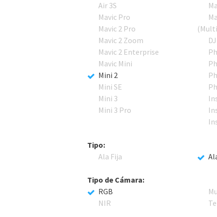
Air 3S
Ma
Mavic Pro
Ma
Mavic 2 Pro
(Mult
Mavic 2 Zoom
DJ
Mavic 2 Enterprise
Ph
Mavic Mini
Ph
Mini 2
Ph
Mini SE
Ph
Mini 3
In
Mini 3 Pro
In
In
Tipo:
Ala Fija
Al
Tipo de Cámara:
RGB
Mu
NIR
Te