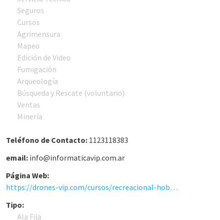
Seguros
Cursos
Agrimensura
Mapeo
Edición de Video
Fumigación
Arqueología
Búsqueda y Rescate (voluntario)
Ventas
Minería
Teléfono de Contacto:
1123118383
email:
info@informaticavip.com.ar
Página Web:
https://drones-vip.com/cursos/recreacional-hobbista/
Tipo:
Ala Fija