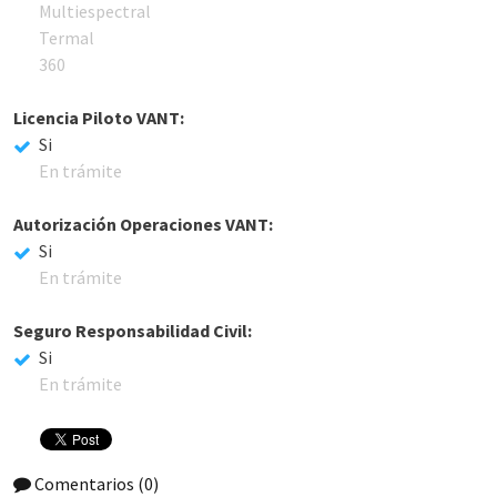
Multiespectral
Termal
360
Licencia Piloto VANT:
Si
En trámite
Autorización Operaciones VANT:
Si
En trámite
Seguro Responsabilidad Civil:
Si
En trámite
Comentarios
(0)