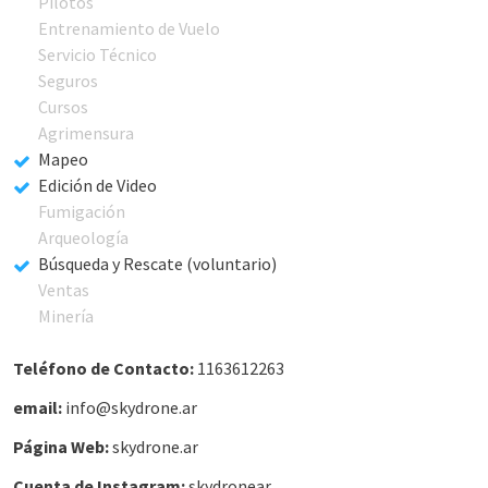
Pilotos
Entrenamiento de Vuelo
Servicio Técnico
Seguros
Cursos
Agrimensura
Mapeo
Edición de Video
Fumigación
Arqueología
Búsqueda y Rescate (voluntario)
Ventas
Minería
Teléfono de Contacto:
1163612263
email:
info@skydrone.ar
Página Web:
skydrone.ar
Cuenta de Instagram:
skydronear