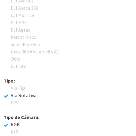
DJI Avata 2
DJI Avata 360
DJI Matrice
DJI M30
DJI Agras
Parrot Disco
SenseFly eBee
Insta360 Antigravity A1
Otro
DJI Lito
Tipo:
Ala Fija
Ala Rotativa
FPV
Tipo de Cámara:
RGB
NIR