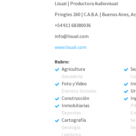
Lisual | Productora Audiovisual
Pringles 260 | C.A.B.A. | Buenos Aires, A
+54 911 68380036
info@lisual.com
www.lisual.com
Rubro:
Agricultura
Se
Ganadería
Co
Foto y Video
In
Eventos Sociales
Ur
Construcción
In
Inmobiliarias
Pi
Deportes
En
Cartografía
Se
Geología
Se
Logística