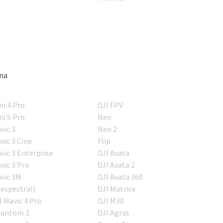
ina
ni 4 Pro
DJI FPV
ni 5 Pro
Neo
vic 3
Neo 2
vic 3 Cine
Flip
vic 3 Enterprise
DJI Avata
vic 3 Pro
DJI Avata 2
vic 3M
DJI Avata 360
iespectral)
DJI Matrice
I Mavic 4 Pro
DJI M30
antom 2
DJI Agras