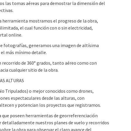
os las tomas aéreas para demostrar la dimensión del
ctivas.
ta herramienta mostramos el progreso de la obra,
limitada, el cual función con o sin electricidad,
tal online.
s de fotografías, generamos una imagen de altísima
a el más mínimo detalle.
 recorrido de 360° grados, tanto aéreo como con
ia cualquier sitio de la obra.
AS ALTURAS
s No Tripulados) o mejor conocidos como drones,
ones espectaculares desde las alturas, con
tecen y potencian los proyectos que registramos.
a que poseen herramientas de georreferenciación
r detalladamente nuestros planes de vuelo y recorridos
obre la obra para observar el claro avance del