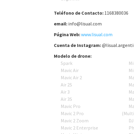
Teléfono de Contacto:
1168380036
email:
info@lisual.com
Página Web:
www.lisual.com
Cuenta de Instagram:
@lisual.argent
Modelo de drone:
Spark
Mi
Mavic Air
Mi
Mavic Air 2
Ma
Air 2S
Ma
Air 3
Ma
Air 3S
Ma
Mavic Pro
Ma
Mavic 2 Pro
(Mult
Mavic 2 Zoom
DJ
Mavic 2 Enterprise
Ph