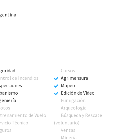
rgentina
guridad
Cursos
ntrol de Incendios
Agrimensura
specciones
Mapeo
banismo
Edición de Video
geniería
Fumigación
lotos
Arqueología
trenamiento de Vuelo
Búsqueda y Rescate
rvicio Técnico
(voluntario)
guros
Ventas
Minería