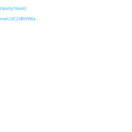
mpany/lisual/
https://www.youtube.com/channel/UCZx8YiiVNa-GhVT0hzeSymA