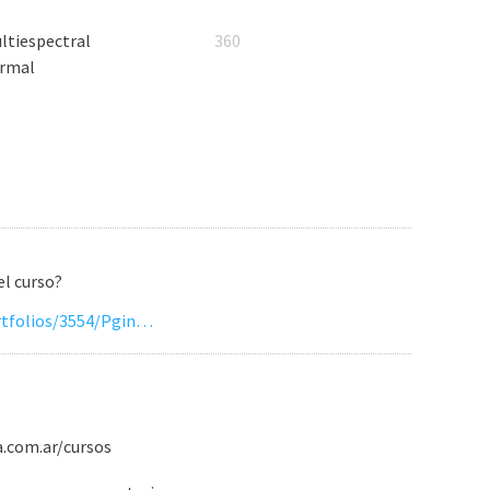
ltiespectral
360
rmal
el curso?
https://learning.cmu.edu/eportfolios/3554/Pgina_de_Inicio/El_llamado_salvaje_Pelicula_2020_Completa_En_Espaol
a.com.ar/cursos