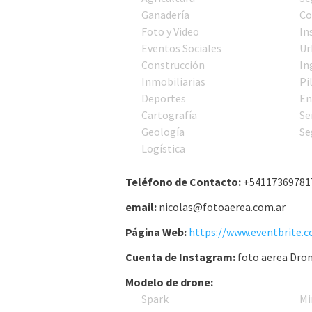
Ganadería
Co
Foto y Video
In
Eventos Sociales
Ur
Construcción
In
Inmobiliarias
Pi
Deportes
En
Cartografía
Se
Geología
Se
Logística
Teléfono de Contacto:
+54117369781
email:
nicolas@fotoaerea.com.ar
Página Web:
Cuenta de Instagram:
foto aerea Dro
Modelo de drone:
Spark
Mi