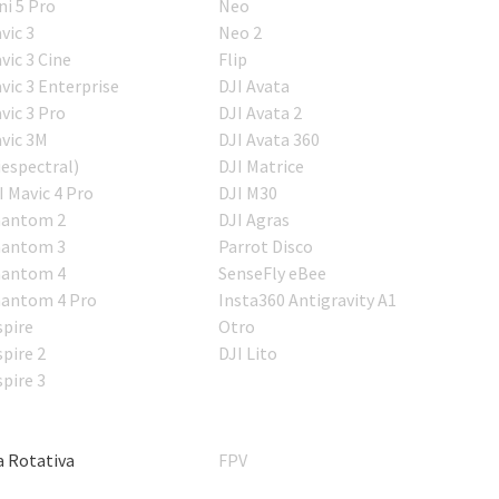
ni 5 Pro
Neo
vic 3
Neo 2
vic 3 Cine
Flip
vic 3 Enterprise
DJI Avata
vic 3 Pro
DJI Avata 2
vic 3M
DJI Avata 360
iespectral)
DJI Matrice
I Mavic 4 Pro
DJI M30
antom 2
DJI Agras
antom 3
Parrot Disco
antom 4
SenseFly eBee
antom 4 Pro
Insta360 Antigravity A1
spire
Otro
spire 2
DJI Lito
spire 3
a Rotativa
FPV