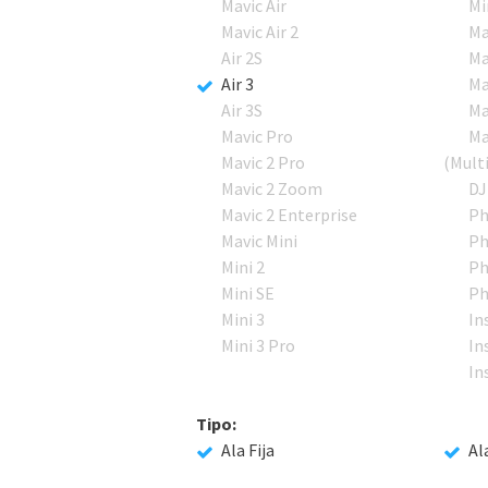
Mavic Air
Mi
Mavic Air 2
Ma
Air 2S
Ma
Air 3
Ma
Air 3S
Ma
Mavic Pro
Ma
Mavic 2 Pro
(Mult
Mavic 2 Zoom
DJ
Mavic 2 Enterprise
Ph
Mavic Mini
Ph
Mini 2
Ph
Mini SE
Ph
Mini 3
In
Mini 3 Pro
In
In
Tipo:
Ala Fija
Al