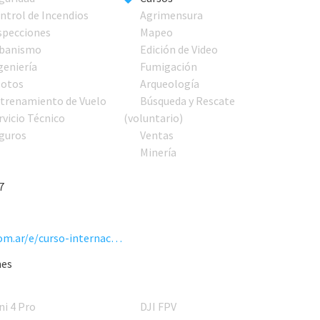
ntrol de Incendios
Agrimensura
specciones
Mapeo
banismo
Edición de Video
geniería
Fumigación
lotos
Arqueología
trenamiento de Vuelo
Búsqueda y Rescate
rvicio Técnico
(voluntario)
guros
Ventas
Minería
7
https://www.eventbrite.com.ar/e/curso-internacional-drones-para-agricultura-micasense-tickets-65668749999
nes
ni 4 Pro
DJI FPV