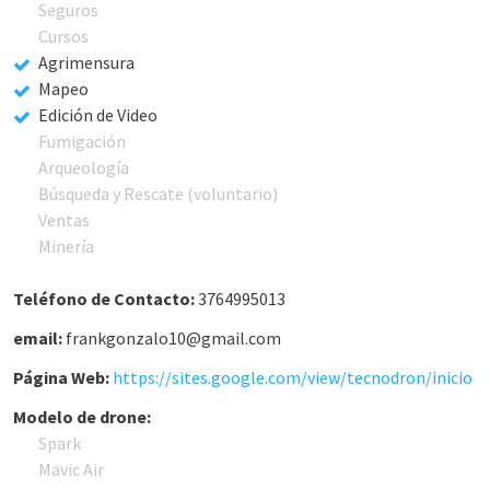
Seguros
Cursos
Agrimensura
Mapeo
Edición de Video
Fumigación
Arqueología
Búsqueda y Rescate (voluntario)
Ventas
Minería
Teléfono de Contacto:
3764995013
email:
frankgonzalo10@gmail.com
Página Web:
https://sites.google.com/view/tecnodron/inicio
Modelo de drone:
Spark
Mavic Air