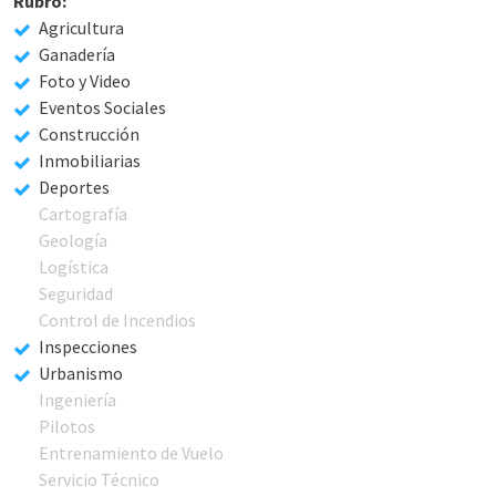
Rubro:
Agricultura
Ganadería
Foto y Video
Eventos Sociales
Construcción
Inmobiliarias
Deportes
Cartografía
Geología
Logística
Seguridad
Control de Incendios
Inspecciones
Urbanismo
Ingeniería
Pilotos
Entrenamiento de Vuelo
Servicio Técnico