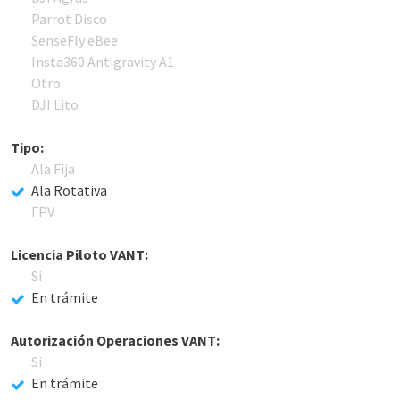
Parrot Disco
SenseFly eBee
Insta360 Antigravity A1
Otro
DJI Lito
Tipo:
Ala Fija
Ala Rotativa
FPV
Licencia Piloto VANT:
Si
En trámite
Autorización Operaciones VANT:
Si
En trámite