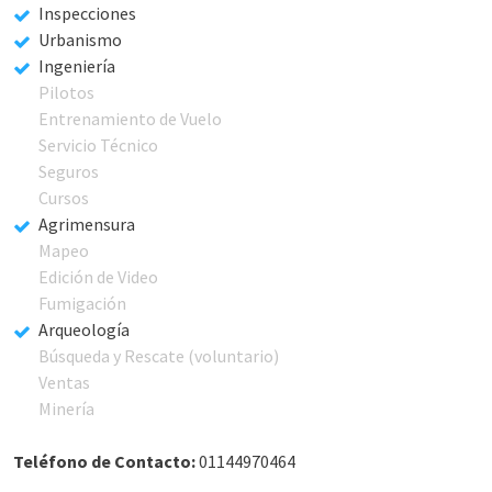
Inspecciones
Urbanismo
Ingeniería
Pilotos
Entrenamiento de Vuelo
Servicio Técnico
Seguros
Cursos
Agrimensura
Mapeo
Edición de Video
Fumigación
Arqueología
Búsqueda y Rescate (voluntario)
Ventas
Minería
Teléfono de Contacto:
01144970464