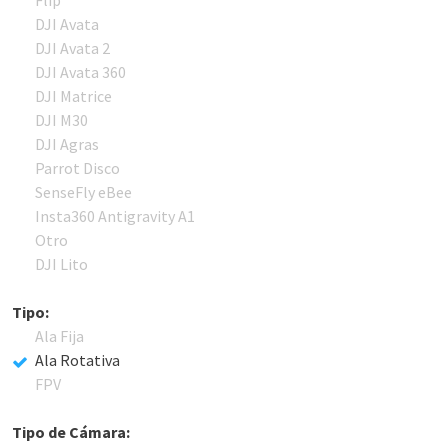
Flip
DJI Avata
DJI Avata 2
DJI Avata 360
DJI Matrice
DJI M30
DJI Agras
Parrot Disco
SenseFly eBee
Insta360 Antigravity A1
Otro
DJI Lito
Tipo:
Ala Fija
Ala Rotativa
FPV
Tipo de Cámara: