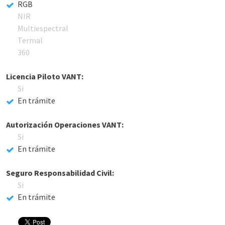
RGB
NIR
Multiespectral
Termal
360
Licencia Piloto VANT:
Si
En trámite
Autorización Operaciones VANT:
Si
En trámite
Seguro Responsabilidad Civil:
Si
En trámite