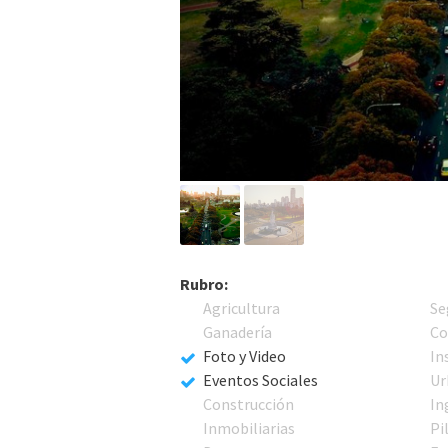
Rubro:
Agricultura
Se
Ganadería
Co
Foto y Video
In
Eventos Sociales
Ur
Construcción
In
Inmobiliarias
Pi