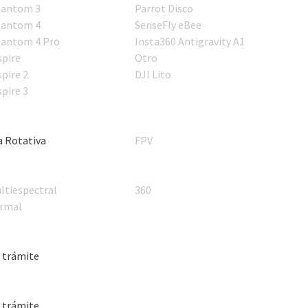
antom 3
Parrot Disco
antom 4
SenseFly eBee
antom 4 Pro
Insta360 Antigravity A1
spire
Otro
spire 2
DJI Lito
spire 3
a Rotativa
FPV
ltiespectral
360
rmal
 trámite
 trámite