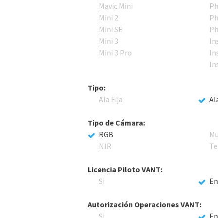
Mavic Mini
Ph
Mini 2
Ph
Mini SE
Ph
Mini 3
In
Mini 3 Pro
In
In
Tipo:
Ala Fija
Al
Tipo de Cámara:
RGB
Mu
NIR
Te
Licencia Piloto VANT:
Si
En
Autorización Operaciones VANT:
Si
En