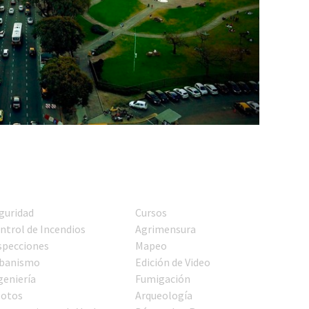
guridad
Cursos
ntrol de Incendios
Agrimensura
specciones
Mapeo
banismo
Edición de Video
geniería
Fumigación
lotos
Arqueología