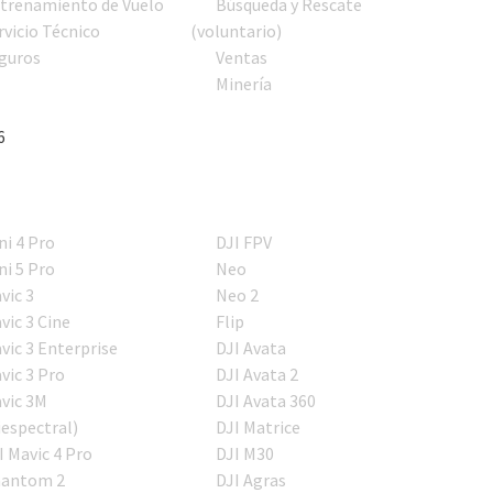
trenamiento de Vuelo
Búsqueda y Rescate
rvicio Técnico
(voluntario)
guros
Ventas
Minería
6
ni 4 Pro
DJI FPV
ni 5 Pro
Neo
vic 3
Neo 2
vic 3 Cine
Flip
vic 3 Enterprise
DJI Avata
vic 3 Pro
DJI Avata 2
vic 3M
DJI Avata 360
iespectral)
DJI Matrice
I Mavic 4 Pro
DJI M30
antom 2
DJI Agras