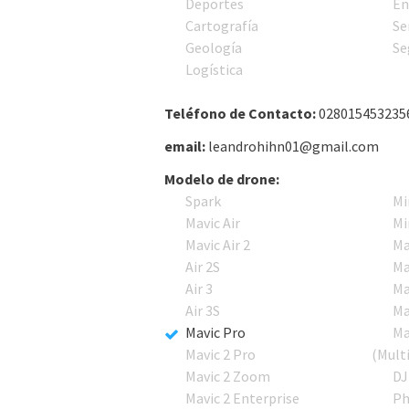
Deportes
En
Cartografía
Se
Geología
Se
Logística
Teléfono de Contacto:
028015453235
email:
leandrohihn01@gmail.com
Modelo de drone:
Spark
Mi
Mavic Air
Mi
Mavic Air 2
Ma
Air 2S
Ma
Air 3
Ma
Air 3S
Ma
Mavic Pro
Ma
Mavic 2 Pro
(Mult
Mavic 2 Zoom
DJ
Mavic 2 Enterprise
Ph