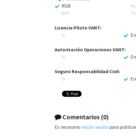
RGB
Mu
NIR
Te
Licencia Piloto VANT:
Si
En
Autorización Operaciones VANT:
Si
En
Seguro Responsabilidad Civil:
Si
En
Comentarios
(0)
Es necesario
iniciar sesión
para publica