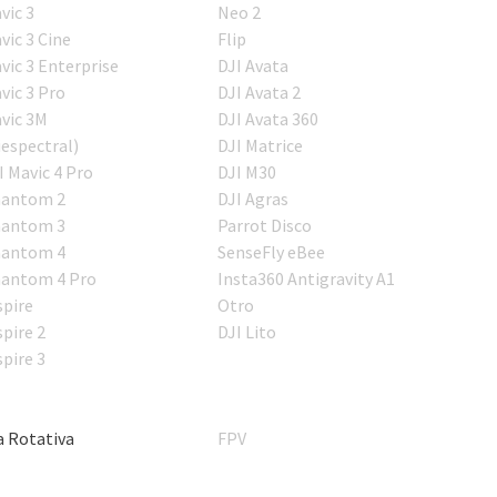
vic 3
Neo 2
vic 3 Cine
Flip
vic 3 Enterprise
DJI Avata
vic 3 Pro
DJI Avata 2
vic 3M
DJI Avata 360
iespectral)
DJI Matrice
I Mavic 4 Pro
DJI M30
antom 2
DJI Agras
antom 3
Parrot Disco
antom 4
SenseFly eBee
antom 4 Pro
Insta360 Antigravity A1
spire
Otro
spire 2
DJI Lito
spire 3
a Rotativa
FPV