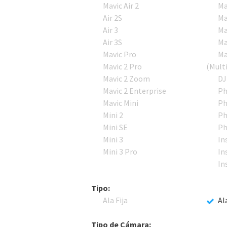
Mavic Air 2
Ma
Air 2S
Ma
Air 3
Ma
Air 3S
Ma
Mavic Pro
Ma
Mavic 2 Pro
(Mult
Mavic 2 Zoom
DJ
Mavic 2 Enterprise
Ph
Mavic Mini
Ph
Mini 2
Ph
Mini SE
Ph
Mini 3
In
Mini 3 Pro
In
In
Tipo:
Ala Fija
Al
Tipo de Cámara: