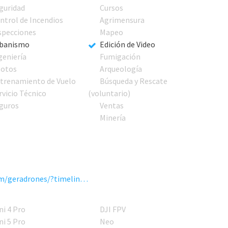
guridad
Cursos
ntrol de Incendios
Agrimensura
specciones
Mapeo
banismo
Edición de Video
geniería
Fumigación
lotos
Arqueología
trenamiento de Vuelo
Búsqueda y Rescate
rvicio Técnico
(voluntario)
guros
Ventas
Minería
https://www.facebook.com/geradrones/?timeline_context_item_type=intro_card_work&amp;timeline_context_item_source=100001396248376
ni 4 Pro
DJI FPV
ni 5 Pro
Neo