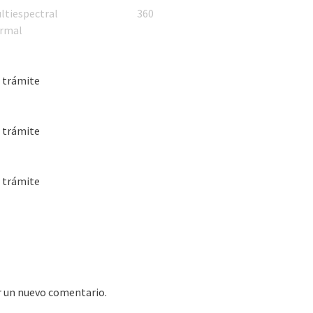
ltiespectral
360
rmal
 trámite
 trámite
 trámite
r un nuevo comentario.