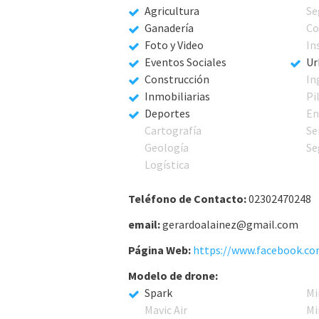
Agricultura
Se
Ganadería
Co
Foto y Video
In
Eventos Sociales
Ur
Construcción
In
Inmobiliarias
Pi
Deportes
En
Cartografía
Se
Geología
Se
Logística
Teléfono de Contacto:
02302470248
email:
gerardoalainez@gmail.com
Página Web:
Modelo de drone:
Spark
Mi
Mavic Air
Mi