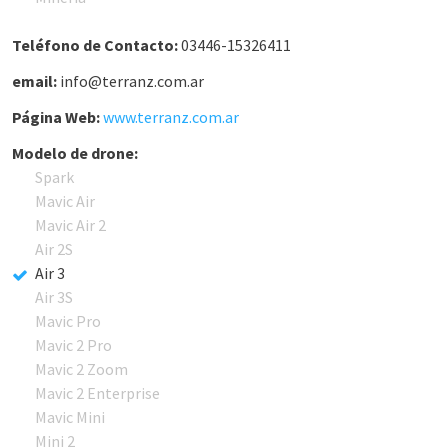
Teléfono de Contacto:
03446-15326411
email:
info@terranz.com.ar
Página Web:
www.terranz.com.ar
Modelo de drone:
Spark
Mavic Air
Mavic Air 2
Air 2S
Air 3
Air 3S
Mavic Pro
Mavic 2 Pro
Mavic 2 Zoom
Mavic 2 Enterprise
Mavic Mini
Mini 2