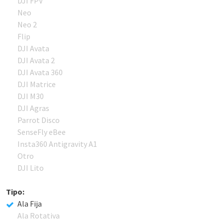
DJI FPV
Neo
Neo 2
Flip
DJI Avata
DJI Avata 2
DJI Avata 360
DJI Matrice
DJI M30
DJI Agras
Parrot Disco
SenseFly eBee
Insta360 Antigravity A1
Otro
DJI Lito
Tipo:
Ala Fija
Ala Rotativa